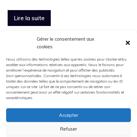
Lire la suite
Gérer le consentement aux
Catégories
Conseils auto
,
Entretien de la voiture
cookies
Nous utilisons des technologies telles que les cookies pour stocker et/ou
accéder aux informations relatives aux appareils. Nous le faisons pour
améliorer l’expérience de navigation et pour afficher des publicités
(non-)personnalisées. Consentir à ces technologies nous autorisera à
traiter des données telles que le comportement de navigation ou les ID
uniques sur ce site. Le fait de ne pas consentir ou de retirer son
Page
Page
Page
1
2
3
→
suivant
consentement peut avoir un effet négatif sur certaines fonctonnalités et
caractéristiques.
Accepter
Refuser