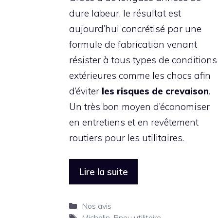
dure labeur, le résultat est
aujourd’hui concrétisé par une
formule de fabrication venant
résister à tous types de conditions
extérieures comme les chocs afin
d’éviter
les risques de crevaison
.
Un très bon moyen d’économiser
en entretiens et en revêtement
routiers pour les utilitaires.
Lire la suite
Catégories
Nos avis
Étiquettes
Michelin
,
Pneu utilitaire